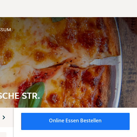
SSUM
CHE STR.
Hauptgerichte
Baguettes
Burger
Burger Menüs
Online Essen Bestellen