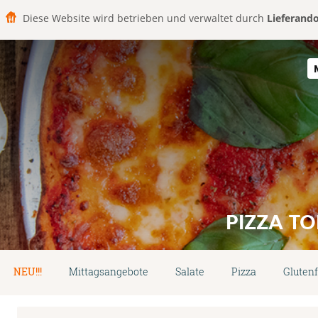
Diese Website wird betrieben und verwaltet durch
Lieferand
PIZZA T
NEU!!!
Mittagsangebote
Salate
Pizza
Glutenf