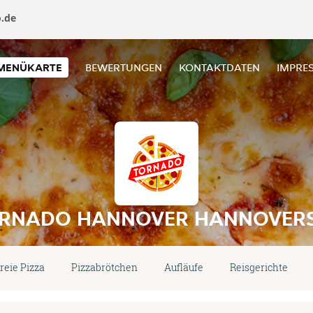
o.de
MENÜKARTE
BEWERTUNGEN
KONTAKTDATEN
IMPRE
ORNADO HANNOVER HANNOVERS
reie Pizza
Pizzabrötchen
Aufläufe
Reisgerichte